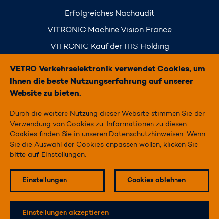
Erfolgreiches Nachaudit
VITRONIC Machine Vision France
VITRONIC Kauf der ITIS Holding
Simply Traffic
VETRO Verkehrselektronik verwendet Cookies, um
Ihnen die beste Nutzungserfahrung auf unserer
Website zu bieten.
Durch die weitere Nutzung dieser Website stimmen Sie der
STARTSEITE
Verwendung von Cookies zu. Informationen zu diesen
Cookies finden Sie in unseren
Datenschutzhinweisen.
Wenn
IMPRESSUM
Sie die Auswahl der Cookies anpassen wollen, klicken Sie
bitte auf Einstellungen.
DATENSCHUTZ
KONTAKT
Einstellungen
Cookies ablehnen
Me
LinkedIn
Xing
Youtube
Einstellungen akzeptieren