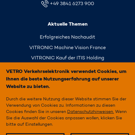
+49 3841 6273 900
Aktuelle Themen
Erfolgreiches Nachaudit
VITRONIC Machine Vision France
VITRONIC Kauf der ITIS Holding
Simply Traffic
VETRO Verkehrselektronik verwendet Cookies, um
Ihnen die beste Nutzungserfahrung auf unserer
Website zu bieten.
Durch die weitere Nutzung dieser Website stimmen Sie der
STARTSEITE
Verwendung von Cookies zu. Informationen zu diesen
Cookies finden Sie in unseren
Datenschutzhinweisen.
Wenn
IMPRESSUM
Sie die Auswahl der Cookies anpassen wollen, klicken Sie
bitte auf Einstellungen.
DATENSCHUTZ